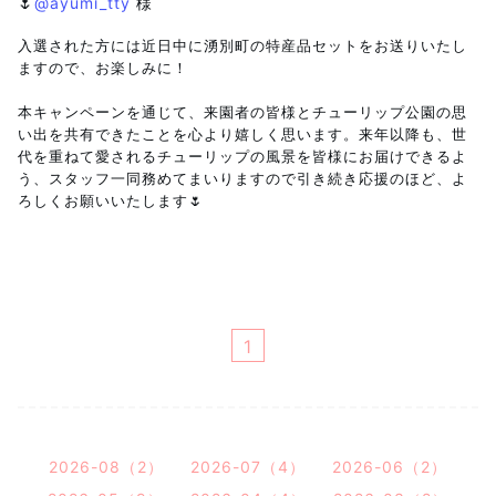
🌷
@ayumi_tty
様
入選された方には近日中に湧別町の特産品セットをお送りいたし
ますので、お楽しみに！
本キャンペーンを通じて、来園者の皆様とチューリップ公園の思
い出を共有できたことを心より嬉しく思います。
来年以降も、世
代を重ねて愛されるチューリップの風景を皆様にお届けできるよ
う、スタッフ一同務めてまいりますので
引き続き応援のほど、よ
ろしくお願いいたします
🌷
1
2026-08（2）
2026-07（4）
2026-06（2）