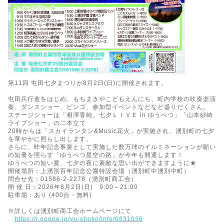
第11回 屯田七夕まつりが8月2日(日)に開催されます。
屯田兵行進をはじめ、もちまきやこどもえんにち、町内学校の吹奏楽演
奏、ダンスショー、ビンゴ、参加型イベントなどなど盛りだくさん。
ステージショーは「相澤香純。七夕ＬＩＶＥ in ゆうべつ」「山本紗綺
ライブショー」の二本立て
20時からは「スカイランタン&Music花火」が実施され、湧別町の七夕
を華やかに照らし出します。
さらに、昨年記念事業として実施した数万球のイルミネーションが願い
の短冊を照らす「ゆうべつ星空の路」が今年も開通します！
ゆうべつの短い夏、七夕の夜に素敵な思い出ができますように★
開催場所：上湧別百年記念公園特設会場（湧別町中湧別中町）
問合せ先：01586-2-2278（湧別町商工会）
開 催 日：2026年8月2日(日) 9:00～21:00
駐車場：あり (400台・無料)
※詳しくは湧別町商工会ホームページにて
https://r.goope.jp/yu-shoko/info/6831036