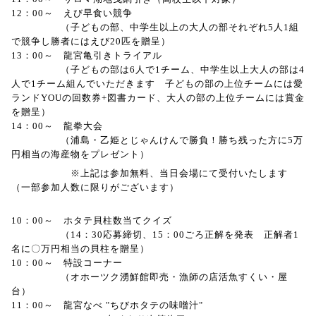
12
：
00
～ えび早食い競争
（子どもの部、中学生以上の大人の部それぞれ
5
人
1
組
で競争し勝者にはえび
20
匹を贈呈）
13
：
00
～ 龍宮亀引きトライアル
（子どもの部は
6
人で
1
チーム、中学生以上大人の部は
4
人で
1
チーム組んでいただきます 子どもの部の上位チームには愛
ランド
YOU
の回数券
+
図書カード、大人の部の上位チームには賞金
を贈呈）
14
：
00
～ 龍拳大会
（浦島・乙姫とじゃんけんで勝負！勝ち残った方に
5
万
円相当の海産物をプレゼント）
※上記は参加無料、当日会場にて受付いたします
（一部参加人数に限りがございます）
10
：
00
～ ホタテ貝柱数当てクイズ
（
14
：
30
応募締切、
15
：
00ごろ
正解を発表 正解者
1
名に〇万円相当の貝柱を贈呈）
10
：
00
～ 特設コーナー
（オホーツク湧鮮館即売・漁師の店活魚すくい・屋
台）
11
：
00
～ 龍宮なべ
"
ちびホタテの味噌汁
"