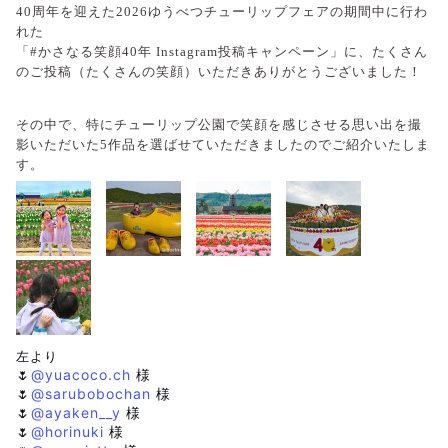
40
周年を迎えた
2026
ゆうべつチューリップフェアの期間中に行わ
れた
「
#
かさなる笑顔
40
年
Instagram
投稿キャンペーン」に、たくさん
のご投稿（たくさんの笑顔）いただきありがとうございました！
その中で、特にチューリップ公園で笑顔を感じさせる思い出を撮
影いただいた
5
作品を選ばせていただきましたのでご紹介いたしま
す。
左より
🌷
@yuacoco.ch
様
🌷
@sarubobochan
様
🌷
@ayaken__y
様
🌷
@horinuki
様