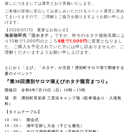
催しにつきましては通常どおり実施いたします。
ご来場の皆様に安心してお楽しみいただけるイベント運営に努め
てまいりますので、ご理解とご協力を賜りますようお願い申し上
げます。
【2026/07/10 重要なお知らせ】
海産物即売「活ホタテ 」
ですが、昨今のホタテ価格高騰によ
り10枚で1,000円のところ
8枚で1,000円
に変更となりまし
た。ご購入を予定されていた方には申し訳ありませんが、ご
理解くださいますようお願い申し上げます。
とにかく「えび」「ホタテ」が主役！湧別町サロマ湖で開催する
夏のイベント‼
『第
38
回湧別サロマ湖えびホタテ龍宮まつり』
開催日 令和
8
年
7
月
19
日（日）
10
時～
15
時
場 所 湧別町登栄床
三里浜キャンプ場（駐車場あり・入場無
料）
【タイムテーブル】
10
：
00
～ 開会式
10
：
20
～ 湖中宝探し大会（子ども優先）
11
：
00
～ サロマ湖地曳網引き（高校生以下対象）