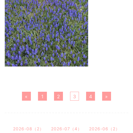
«
1
2
3
4
»
2026-08（2）
2026-07（4）
2026-06（2）