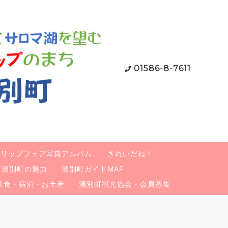
01586-8-7611
ューリップフェア写真アルバム」 きれいだね！
湧別町の魅力
湧別町ガイドMAP
飲食・宿泊・お土産
湧別町観光協会・会員募集