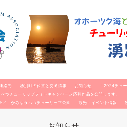
連絡先
湧別町の位置と交通情報
お知らせ
「2024チ
ゆうべつチューリップフォトキャンペーン応募作品を公開します。
ラ／ かみゆうべつチューリップ公園
観光・イベント情報
お知らせ