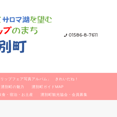
01586-8-7611
ューリップフェア写真アルバム」 きれいだね！
湧別町の魅力
湧別町ガイドMAP
飲食・宿泊・お土産
湧別町観光協会・会員募集