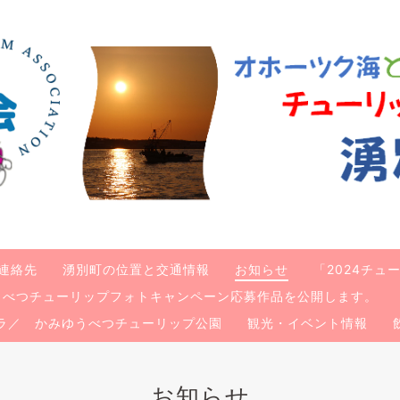
連絡先
湧別町の位置と交通情報
お知らせ
「2024チ
ゆうべつチューリップフォトキャンペーン応募作品を公開します。
ラ／ かみゆうべつチューリップ公園
観光・イベント情報
お知らせ