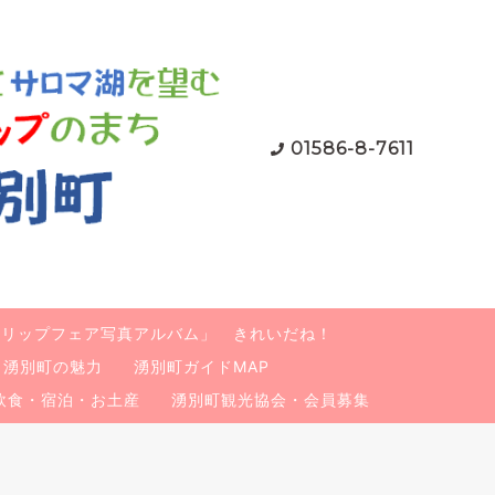
01586-8-7611
ューリップフェア写真アルバム」 きれいだね！
湧別町の魅力
湧別町ガイドMAP
飲食・宿泊・お土産
湧別町観光協会・会員募集