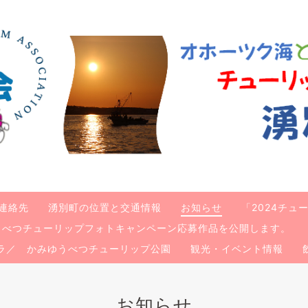
連絡先
湧別町の位置と交通情報
お知らせ
「2024チ
ゆうべつチューリップフォトキャンペーン応募作品を公開します。
ラ／ かみゆうべつチューリップ公園
観光・イベント情報
お知らせ